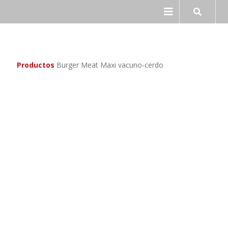
Ir
Ir
a
al
la
contenido
navegación
Productos
Burger Meat Maxi vacuno-cerdo