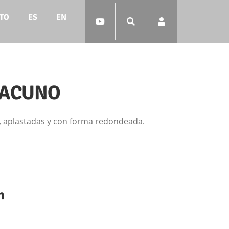
TO
ES
EN
VACUNO
, aplastadas y con forma redondeada.
n