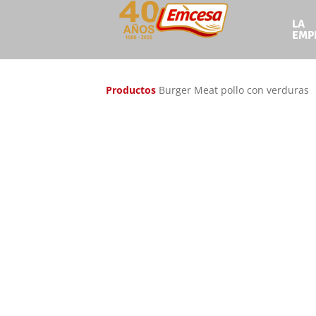
LA
Ir
Ir
EMP
a
al
la
contenido
navegación
Productos
Burger Meat pollo con verduras