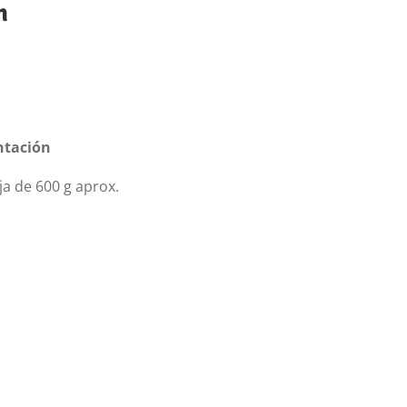
n
ntación
a de 600 g aprox.