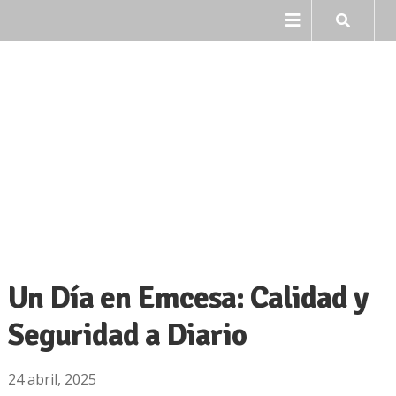
Ir
Ir
a
al
la
contenido
navegación
Un Día en Emcesa: Calidad y
Seguridad a Diario
24 abril, 2025