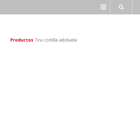
Ir
Ir
a
al
la
contenido
navegación
Productos
Tira costilla adobada