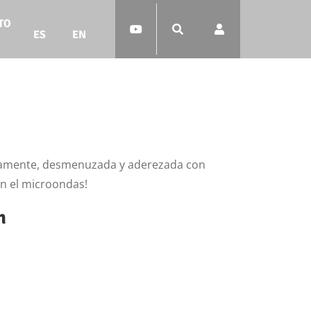
TO
ES
EN
ntamente, desmenuzada y aderezada con
en el microondas!
n