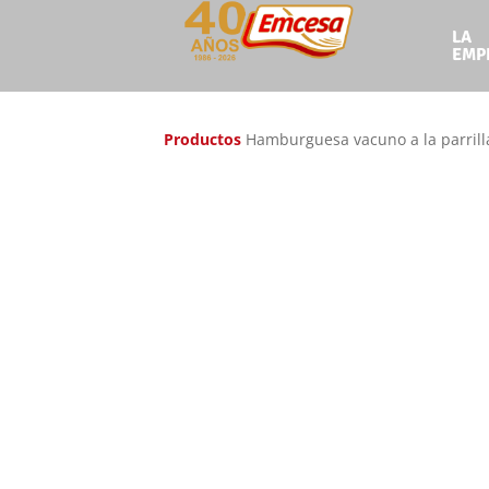
LA
Ir
Ir
EMP
a
al
la
contenido
navegación
Productos
Hamburguesa vacuno a la parrill