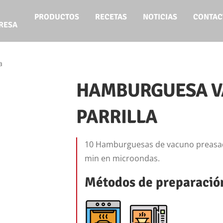
PRODUCTOS
RECETAS
NOTICIAS
CONTAC
RESA
a
HAMBURGUESA V
PARRILLA
10 Hamburguesas de vacuno preasada
min en microondas.
Métodos de preparació