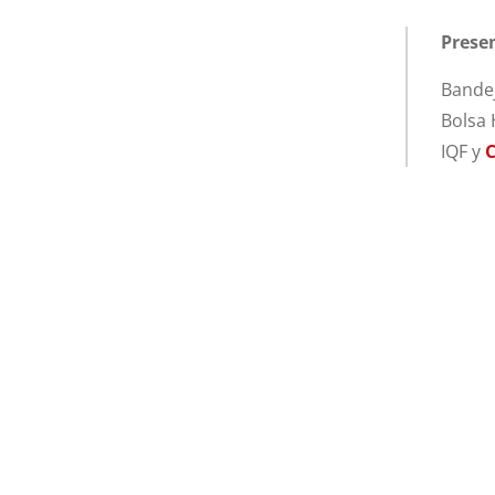
Prese
Bandej
Bolsa 
IQF y