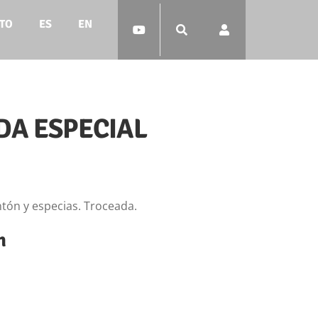
TO
ES
EN
DA ESPECIAL
tón y especias. Troceada.
n