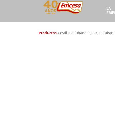
LA
Ir
Ir
EMP
a
al
la
contenido
navegación
Productos
Costilla adobada especial guisos