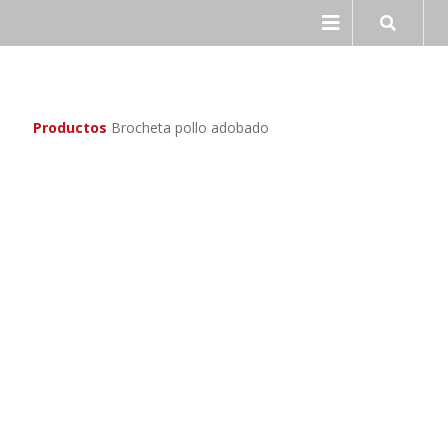
Ir
Ir
a
al
la
contenido
navegación
Productos
Brocheta pollo adobado