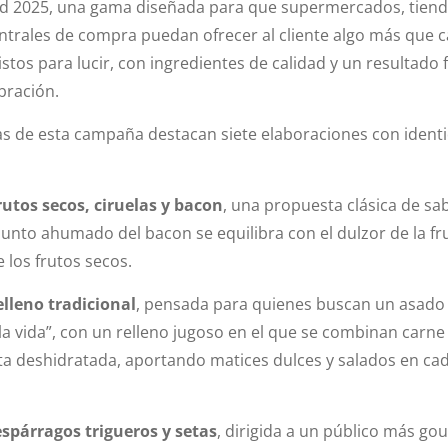
ad 2025, una gama diseñada para que supermercados, tien
entrales de compra puedan ofrecer al cliente algo más que c
istos para lucir, con ingredientes de calidad y un resultado f
bración.
ias de esta campaña destacan siete elaboraciones con ident
rutos secos, ciruelas y bacon
, una propuesta clásica de sa
unto ahumado del bacon se equilibra con el dulzor de la fru
e los frutos secos.
lleno tradicional
, pensada para quienes buscan un asado
la vida”, con un relleno jugoso en el que se combinan carne
uta deshidratada, aportando matices dulces y salados en ca
espárragos trigueros y setas
, dirigida a un público más go