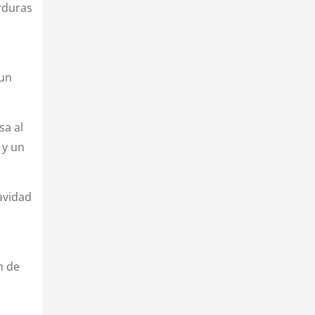
rduras
 un
sa al
 y un
avidad
n de