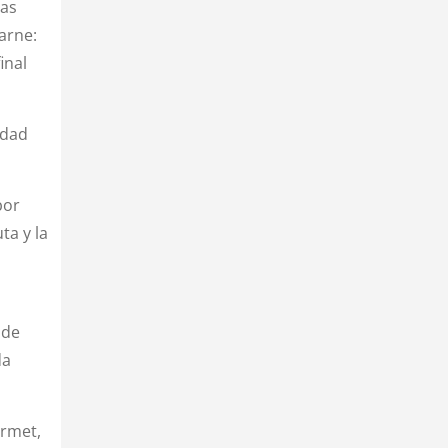
das
arne:
inal
idad
bor
ta y la
 de
da
urmet,