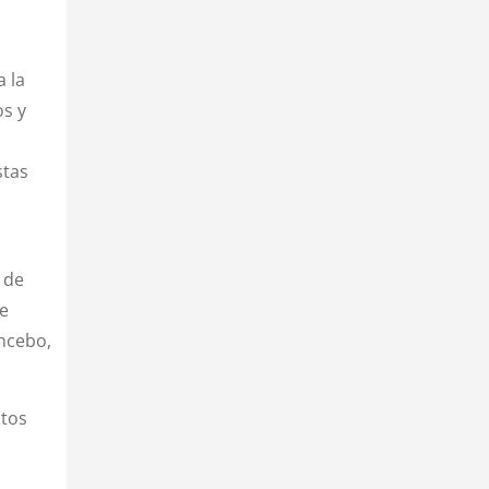
 la
os y
o
stas
 de
ue
ancebo,
ntos