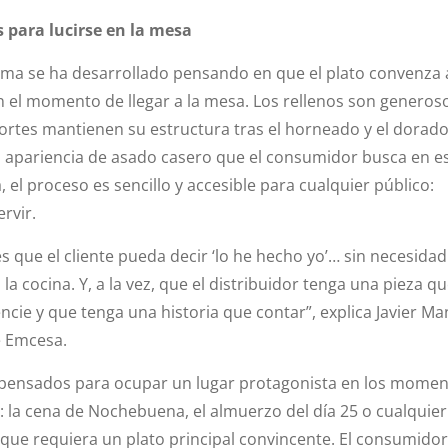
 para lucirse en la mesa
ama se ha desarrollado pensando en que el plato convenza a
en el momento de llegar a la mesa. Los rellenos son generos
rtes mantienen su estructura tras el horneado y el dorad
a apariencia de asado casero que el consumidor busca en e
a, el proceso es sencillo y accesible para cualquier público:
rvir.
s que el cliente pueda decir ‘lo he hecho yo’… sin necesidad
la cocina. Y, a la vez, que el distribuidor tenga una pieza q
encie y que tenga una historia que contar”, explica Javier M
e Emcesa.
n pensados para ocupar un lugar protagonista en los mome
: la cena de Nochebuena, el almuerzo del día 25 o cualquier
 que requiera un plato principal convincente. El consumidor