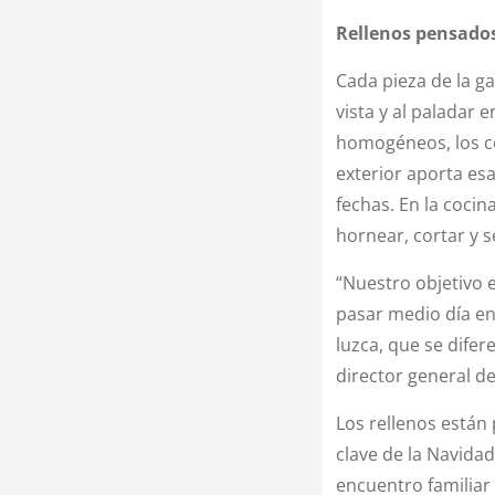
Rellenos pensados
Cada pieza de la g
vista y al paladar 
homogéneos, los co
exterior aporta es
fechas. En la cocin
hornear, cortar y se
“Nuestro objetivo e
pasar medio día en 
luzca, que se difer
director general d
Los rellenos está
clave de la Navidad
encuentro familiar