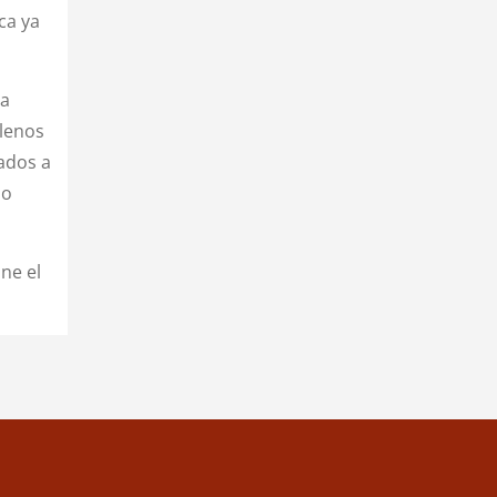
ca ya
sa
llenos
ados a
do
ne el