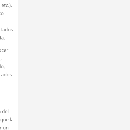
etc.).
co
rtados
da.
ocer
,
lo,
brados
 del
 que la
r un