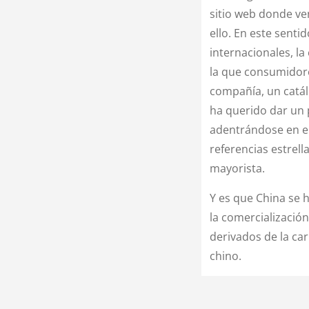
sitio web donde ve
ello. En este senti
internacionales, l
la que consumidore
compañía, un catá
ha querido dar un p
adentrándose en el 
referencias estrell
mayorista.
Y es que China se 
la comercializació
derivados de la ca
chino.