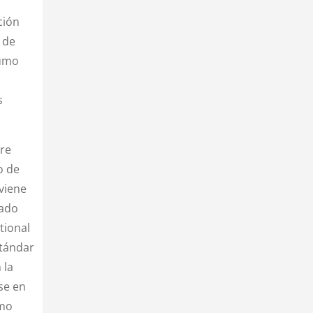
ción
 de
sumo
s
re
o de
viene
cado
tional
stándar
 la
se en
omo