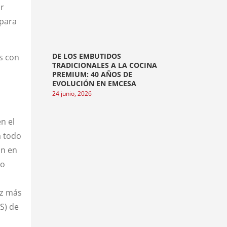
or
 para
DE LOS EMBUTIDOS
os con
TRADICIONALES A LA COCINA
PREMIUM: 40 AÑOS DE
EVOLUCIÓN EN EMCESA
24 junio, 2026
n el
a todo
ón en
to
ez más
S) de