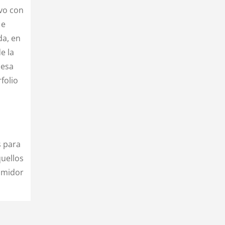
ivo con
 e
da, en
e la
cesa
folio
s para
quellos
sumidor