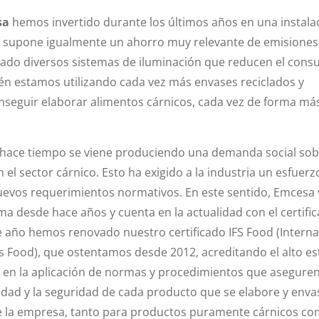
sa
hemos invertido durante los últimos años en una instala
ue supone igualmente un ahorro muy relevante de emisiones
ado diversos sistemas de iluminación que reducen el con
én estamos utilizando cada vez más envases reciclados y
onseguir elaborar alimentos cárnicos, cada vez de forma má
 hace tiempo se viene produciendo una demanda social sob
 el sector cárnico. Esto ha exigido a la industria un esfuerz
uevos requerimientos normativos. En este sentido, Emcesa 
ma desde hace años y cuenta en la actualidad con el certifi
 año hemos renovado nuestro certificado IFS Food (Interna
 Food), que ostentamos desde 2012, acreditando el alto e
en la aplicación de normas y procedimientos que aseguren
cidad y la seguridad de cada producto que se elabore y enva
de la empresa, tanto para productos puramente cárnicos c