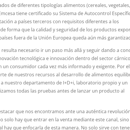
s de diferentes tipologías alimentos (cereales, vegetales, 
cesa tiene certificado su Sistema de Autocontrol Específi
tación a países terceros con requisitos diferentes a los
 de forma que la calidad y seguridad de los productos expo
países fuera de la Unión Europea queda aún más garantiza
resulta necesario ir un paso más allá y seguir dando a con
novación tecnológica e innovación dentro del sector cárnico
n un consumidor cada vez más informado y exigente. Por el
te de nuestros recursos al desarrollo de alimentos equili
as a nuestro departamento de I+D+i, laboratorio propio y un
lizamos todas las pruebas antes de lanzar un producto al
estacar que nos encontramos ante una auténtica revolución
o solo hay que entrar en la venta mediante este canal, sino
al hay que enfocarla de esta manera. No solo sirve con tene