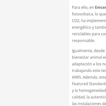
Para ello, en
Emce
fotovoltaica, lo q
CO2, ha implement
energético y tambi
reciclables para c
responsable.
Igualmente, desde
bienestar animal en
adaptación a los n
trabajando este te
IAWS. Además, este
Featured Standards
y la homogeneidad 
calidad, la autenti
las instalaciones 